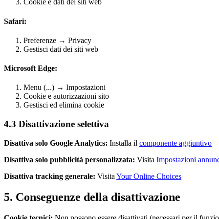
Cookie e dati dei siti web
Safari:
Preferenze → Privacy
Gestisci dati dei siti web
Microsoft Edge:
Menu (...) → Impostazioni
Cookie e autorizzazioni sito
Gestisci ed elimina cookie
4.3 Disattivazione selettiva
Disattiva solo Google Analytics:
Installa il
componente aggiuntivo
Disattiva solo pubblicità personalizzata:
Visita
Impostazioni annun
Disattiva tracking generale:
Visita
Your Online Choices
5. Conseguenze della disattivazione
Cookie tecnici:
Non possono essere disattivati (necessari per il funz