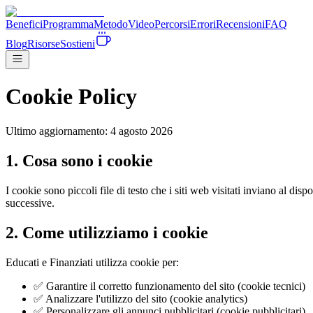
Benefici
Programma
Metodo
Video
Percorsi
Errori
Recensioni
FAQ
Blog
Risorse
Sostieni
Cookie Policy
Ultimo aggiornamento:
4 agosto 2026
1. Cosa sono i cookie
I cookie sono piccoli file di testo che i siti web visitati inviano al di
successive.
2. Come utilizziamo i cookie
Educati e Finanziati utilizza cookie per:
✅ Garantire il corretto funzionamento del sito (cookie tecnici)
✅ Analizzare l'utilizzo del sito (cookie analytics)
✅ Personalizzare gli annunci pubblicitari (cookie pubblicitari)