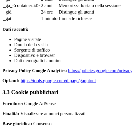
_ga_<container-id>
2 anni
Memorizza lo stato della sessione
_gid
24 ore
Distingue gli utenti
_gat
1 minuto
Limita le richieste
Dati raccolti:
Pagine visitate
Durata della visita
Sorgente di traffico
Dispositivo e browser
Dati demografici anonimi
Privacy Policy Google Analytics:
https://policies.google.com/privac
Opt-out:
https://tools.google.com/dlpage/gaoptout
3.3 Cookie pubblicitari
Fornitore:
Google AdSense
Finalità:
Visualizzare annunci personalizzati
Base giuridica:
Consenso