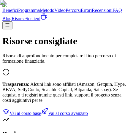
Benefici
Programma
Metodo
Video
Percorsi
Errori
Recensioni
FAQ
Blog
Risorse
Sostieni
Risorse consigliate
Risorse di approfondimento per completare il tuo percorso di
formazione finanziaria.
Trasparenza:
Alcuni link sono affiliati (Amazon, Getquin, Hype,
BBVA, SelfyConto, Scalable Capital, Bitpanda, Satispay). Se
acquisti o ti registri tramite questi link, supporti il progetto senza
costi aggiuntivi per te.
Vai al corso base
Vai al corso avanzato