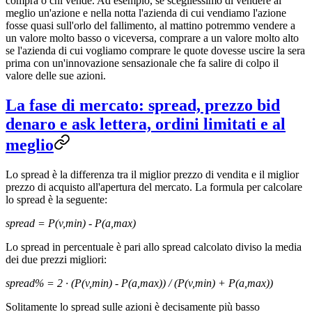
compra o chi vende. Ad esempio, se scegliessimo di vendere al
meglio un'azione e nella notta l'azienda di cui vendiamo l'azione
fosse quasi sull'orlo del fallimento, al mattino potremmo vendere a
un valore molto basso o viceversa, comprare a un valore molto alto
se l'azienda di cui vogliamo comprare le quote dovesse uscire la sera
prima con un'innovazione sensazionale che fa salire di colpo il
valore delle sue azioni.
La fase di mercato: spread, prezzo bid
denaro e ask lettera, ordini limitati e al
meglio
Lo spread è la differenza tra il miglior prezzo di vendita e il miglior
prezzo di acquisto all'apertura del mercato. La formula per calcolare
lo spread è la seguente:
spread = P(v,min) - P(a,max)
Lo spread in percentuale è pari allo spread calcolato diviso la media
dei due prezzi migliori:
spread% = 2 · (P(v,min) - P(a,max)) / (P(v,min) + P(a,max))
Solitamente lo spread sulle azioni è decisamente più basso