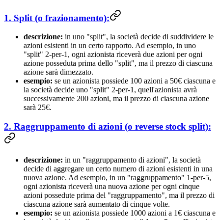
1. Split (o frazionamento):
descrizione:
in uno "split", la società decide di suddividere le
azioni esistenti in un certo rapporto. Ad esempio, in uno
"split" 2-per-1, ogni azionista riceverà due azioni per ogni
azione posseduta prima dello "split", ma il prezzo di ciascuna
azione sarà dimezzato.
esempio:
se un azionista possiede 100 azioni a 50€ ciascuna e
la società decide uno "split" 2-per-1, quell'azionista avrà
successivamente 200 azioni, ma il prezzo di ciascuna azione
sarà 25€.
2. Raggruppamento di azioni (o reverse stock split):
descrizione:
in un "raggruppamento di azioni", la società
decide di aggregare un certo numero di azioni esistenti in una
nuova azione. Ad esempio, in un "raggruppamento" 1-per-5,
ogni azionista riceverà una nuova azione per ogni cinque
azioni possedute prima del "raggruppamento", ma il prezzo di
ciascuna azione sarà aumentato di cinque volte.
esempio:
se un azionista possiede 1000 azioni a 1€ ciascuna e