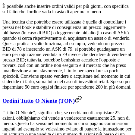
È possibile anche inserire ordini validi per più giorni, con specifica
sul fatto che l'ordine vada in asta di apertura o meno.
Una tecnica che potrebbe essere utilizzata è quella di controllare i
prezzi nel book e stabilire di conseguenza un prezzo leggermente
più basso (in caso di BID) o leggermente più alto (in caso di ASK)
quando si cerca rispettivamente di acquistare un asset o di venderlo.
Questa pratica a volte funziona, ad esempio, vedendo un prezzo
BID di 78 e inserendo un ASK di 79, si potrebbe guadagnare un
euro per ogni azione venduta a 79 invece che decidere di vendere al
prezzo BID; tuttavia, potrebbe benissimo accadere l'opposto e
trovarsi così con un ordine non eseguito e il mercato che ha preso
una direzione a noi sfavorevole, il tutto per speculare su pochi
spiccioli. Conviene spesso vendere o acquistare nel momento in cui
si decide di farlo, soprattutto nel caso di investitori retail. Spesso per
risparmiare 50 euro oggi si finisce per spenderne 200 in più domani.
Ordini Tutto O Niente (TON)
"Tutto O Niente", significa che, se cerchiamo di acquistare 25
azioni, obblighiamo chi vende a vendercene esattamente 25, non di
meno. Questo ha senso nel momento in cui si pagano commissioni
ingenti, ad esempio se volessimo evitare di pagare la transazione per
un acquisto o una vendita di un numero di azioni più basso di un