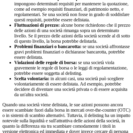
impongono determinati requisiti per mantenere la quotazione,
come ad esempio requisiti finanziari, di patrimonio netto, e
regolamentari. Se una società non fosse in grado di soddisfare
questi requisiti, potrebbe essere delistata.
Fluttuazioni di prezzo:
alcune borse richiedono che il prezzo
delle azioni di una società rimanga sopra un determinato
livello. Se il prezzo delle azioni della società scende al di sotto
di questo livello, la borsa potrebbe delistarla.
Problemi finanziari o bancarotta:
se una società affrontasse
gravi problemi finanziari o dichiarasse bancarotta, potrebbe
essere delistata.
Violazioni delle regole di borsa:
se una società viola
gravemente le regole di borsa o le leggi di regolamentazione,
potrebbe essere soggetta al delisting.
Scelta volontaria:
in alcuni casi, una società può scegliere
volontariamente di essere delistata. Ad esempio, potrebbe
decidere di diventare una società privata o di essere acquisita
da un'altra società.
Quando una società viene delistata, le sue azioni possono ancora
essere scambiate fuori dalla borsa in mercati over-the-counter (OTC)
o in sistemi di scambio alternativi. Tuttavia, il delisting ha un impatto
notevole sulla liquidità e sull'attrattiva delle azioni della società, in
quanto la differenza sta tra scambiare comodamente i titoli in
versione elettronica ed immediata e dover invece cercare di persona