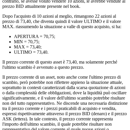
contrario, se avesse voluto vendere 10 azioni, le avrebbe vendute al
prezzo BID attualmente presente nel book.
Dopo l'acquisto di 10 azioni al meglio, rimangono 22 azioni al
prezzo di 73,40, che diventa quindi il valore ULTIMO e il valore
MAX. riassumendo la situazione a valle di questo acquisto, si ha:
APERTURA = 70,75;
MIN = 70,75;
MAX = 73,40;
ULTIMO = 73,40.
Il prezzo corrente di questo asset è 73,40, ma solamente perché
l'ultimo scambio è avvenuto a questo prezzo.
Il prezzo corrente di un asset, noto anche come l'ultimo prezzo di
scambio, però potrebbe non riflettere appieno la situazione attuale,
soprattutto in contesti caratterizzati dalla scarsa quotazione di azioni
o dalla complessità delle obbligazioni, dove la liquidità può oscillare
significativamente, e il valore dell'ultimo scambio potrebbe risultare
non del tutto rappresentativo. Ne discende una necessaria distinzione
tra il prezzo corrente e i prezzi praticabili di acquisto e vendita,
espressi rispettivamente attraverso il prezzo BID (denaro) e il prezzo
ASK (lettera). In tale contesto, il prezzo corrente rappresenta
l'importo dell'ultimo scambio, il quale potrebbe risultare non
rappresentativo del valore corrente al quale nuove azioni o