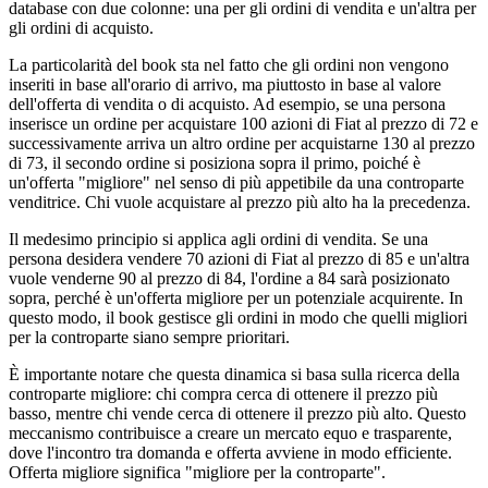
database con due colonne: una per gli ordini di vendita e un'altra per
gli ordini di acquisto.
La particolarità del book sta nel fatto che gli ordini non vengono
inseriti in base all'orario di arrivo, ma piuttosto in base al valore
dell'offerta di vendita o di acquisto. Ad esempio, se una persona
inserisce un ordine per acquistare 100 azioni di Fiat al prezzo di 72 e
successivamente arriva un altro ordine per acquistarne 130 al prezzo
di 73, il secondo ordine si posiziona sopra il primo, poiché è
un'offerta "migliore" nel senso di più appetibile da una controparte
venditrice. Chi vuole acquistare al prezzo più alto ha la precedenza.
Il medesimo principio si applica agli ordini di vendita. Se una
persona desidera vendere 70 azioni di Fiat al prezzo di 85 e un'altra
vuole venderne 90 al prezzo di 84, l'ordine a 84 sarà posizionato
sopra, perché è un'offerta migliore per un potenziale acquirente. In
questo modo, il book gestisce gli ordini in modo che quelli migliori
per la controparte siano sempre prioritari.
È importante notare che questa dinamica si basa sulla ricerca della
controparte migliore: chi compra cerca di ottenere il prezzo più
basso, mentre chi vende cerca di ottenere il prezzo più alto. Questo
meccanismo contribuisce a creare un mercato equo e trasparente,
dove l'incontro tra domanda e offerta avviene in modo efficiente.
Offerta migliore significa "migliore per la controparte".