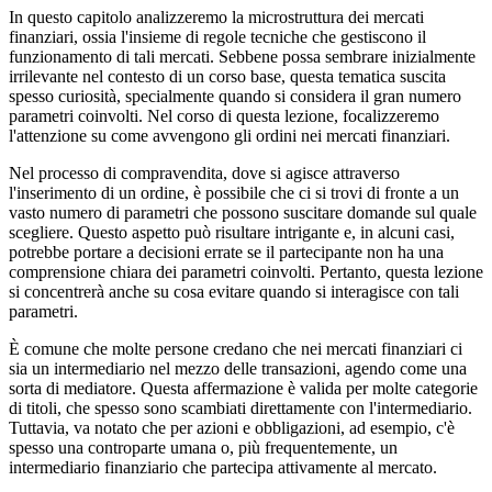
In questo capitolo analizzeremo la microstruttura dei mercati
finanziari, ossia l'insieme di regole tecniche che gestiscono il
funzionamento di tali mercati. Sebbene possa sembrare inizialmente
irrilevante nel contesto di un corso base, questa tematica suscita
spesso curiosità, specialmente quando si considera il gran numero
parametri coinvolti. Nel corso di questa lezione, focalizzeremo
l'attenzione su come avvengono gli ordini nei mercati finanziari.
Nel processo di compravendita, dove si agisce attraverso
l'inserimento di un ordine, è possibile che ci si trovi di fronte a un
vasto numero di parametri che possono suscitare domande sul quale
scegliere. Questo aspetto può risultare intrigante e, in alcuni casi,
potrebbe portare a decisioni errate se il partecipante non ha una
comprensione chiara dei parametri coinvolti. Pertanto, questa lezione
si concentrerà anche su cosa evitare quando si interagisce con tali
parametri.
È comune che molte persone credano che nei mercati finanziari ci
sia un intermediario nel mezzo delle transazioni, agendo come una
sorta di mediatore. Questa affermazione è valida per molte categorie
di titoli, che spesso sono scambiati direttamente con l'intermediario.
Tuttavia, va notato che per azioni e obbligazioni, ad esempio, c'è
spesso una controparte umana o, più frequentemente, un
intermediario finanziario che partecipa attivamente al mercato.