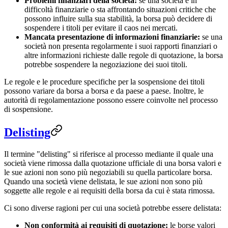
Problemi finanziari della società:
se una società è in
difficoltà finanziarie o sta affrontando situazioni critiche che
possono influire sulla sua stabilità, la borsa può decidere di
sospendere i titoli per evitare il caos nei mercati.
Mancata presentazione di informazioni finanziarie:
se una
società non presenta regolarmente i suoi rapporti finanziari o
altre informazioni richieste dalle regole di quotazione, la borsa
potrebbe sospendere la negoziazione dei suoi titoli.
Le regole e le procedure specifiche per la sospensione dei titoli
possono variare da borsa a borsa e da paese a paese. Inoltre, le
autorità di regolamentazione possono essere coinvolte nel processo
di sospensione.
Delisting
Il termine "delisting" si riferisce al processo mediante il quale una
società viene rimossa dalla quotazione ufficiale di una borsa valori e
le sue azioni non sono più negoziabili su quella particolare borsa.
Quando una società viene delistata, le sue azioni non sono più
soggette alle regole e ai requisiti della borsa da cui è stata rimossa.
Ci sono diverse ragioni per cui una società potrebbe essere delistata:
Non conformità ai requisiti di quotazione:
le borse valori