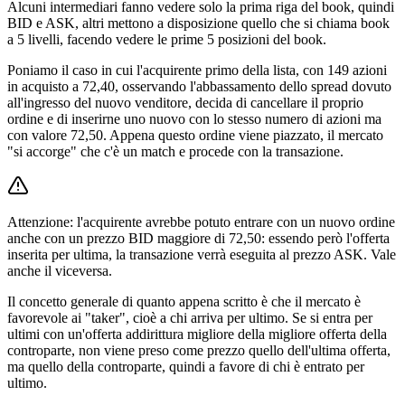
Alcuni intermediari fanno vedere solo la prima riga del book, quindi
BID e ASK, altri mettono a disposizione quello che si chiama book
a 5 livelli, facendo vedere le prime 5 posizioni del book.
Poniamo il caso in cui l'acquirente primo della lista, con 149 azioni
in acquisto a 72,40, osservando l'abbassamento dello spread dovuto
all'ingresso del nuovo venditore, decida di cancellare il proprio
ordine e di inserirne uno nuovo con lo stesso numero di azioni ma
con valore 72,50. Appena questo ordine viene piazzato, il mercato
"si accorge" che c'è un match e procede con la transazione.
Attenzione: l'acquirente avrebbe potuto entrare con un nuovo ordine
anche con un prezzo BID maggiore di 72,50: essendo però l'offerta
inserita per ultima, la transazione verrà eseguita al prezzo ASK. Vale
anche il viceversa.
Il concetto generale di quanto appena scritto è che il mercato è
favorevole ai "taker", cioè a chi arriva per ultimo. Se si entra per
ultimi con un'offerta addirittura migliore della migliore offerta della
controparte, non viene preso come prezzo quello dell'ultima offerta,
ma quello della controparte, quindi a favore di chi è entrato per
ultimo.