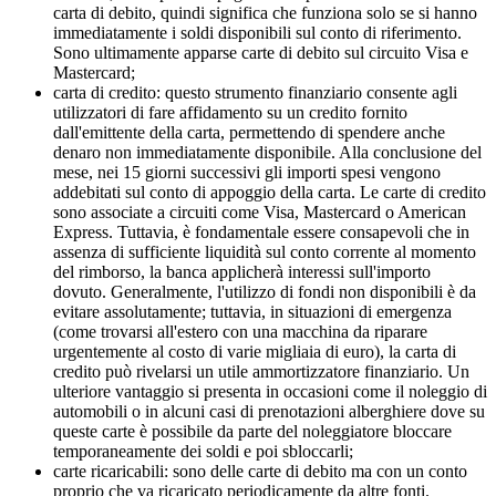
carta di debito, quindi significa che funziona solo se si hanno
immediatamente i soldi disponibili sul conto di riferimento.
Sono ultimamente apparse carte di debito sul circuito Visa e
Mastercard;
carta di credito: questo strumento finanziario consente agli
utilizzatori di fare affidamento su un credito fornito
dall'emittente della carta, permettendo di spendere anche
denaro non immediatamente disponibile. Alla conclusione del
mese, nei 15 giorni successivi gli importi spesi vengono
addebitati sul conto di appoggio della carta. Le carte di credito
sono associate a circuiti come Visa, Mastercard o American
Express. Tuttavia, è fondamentale essere consapevoli che in
assenza di sufficiente liquidità sul conto corrente al momento
del rimborso, la banca applicherà interessi sull'importo
dovuto. Generalmente, l'utilizzo di fondi non disponibili è da
evitare assolutamente; tuttavia, in situazioni di emergenza
(come trovarsi all'estero con una macchina da riparare
urgentemente al costo di varie migliaia di euro), la carta di
credito può rivelarsi un utile ammortizzatore finanziario. Un
ulteriore vantaggio si presenta in occasioni come il noleggio di
automobili o in alcuni casi di prenotazioni alberghiere dove su
queste carte è possibile da parte del noleggiatore bloccare
temporaneamente dei soldi e poi sbloccarli;
carte ricaricabili: sono delle carte di debito ma con un conto
proprio che va ricaricato periodicamente da altre fonti.