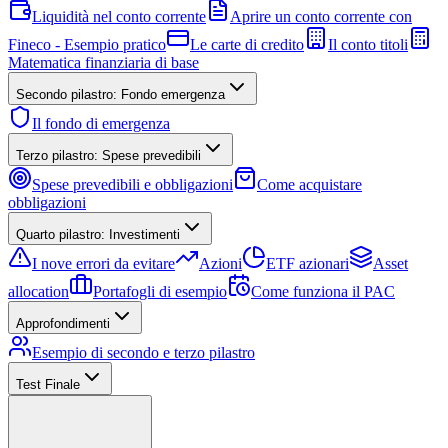
Liquidità nel conto corrente
Aprire un conto corrente con
Fineco - Esempio pratico
Le carte di credito
Il conto titoli
Matematica finanziaria di base
Secondo pilastro: Fondo emergenza
Il fondo di emergenza
Terzo pilastro: Spese prevedibili
Spese prevedibili e obbligazioni
Come acquistare
obbligazioni
Quarto pilastro: Investimenti
I nove errori da evitare
Azioni
ETF azionari
Asset
allocation
Portafogli di esempio
Come funziona il PAC
Approfondimenti
Esempio di secondo e terzo pilastro
Test Finale