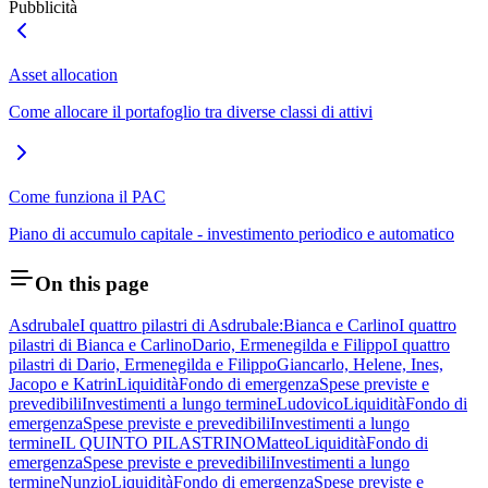
Pubblicità
Asset allocation
Come allocare il portafoglio tra diverse classi di attivi
Come funziona il PAC
Piano di accumulo capitale - investimento periodico e automatico
On this page
Asdrubale
I quattro pilastri di Asdrubale:
Bianca e Carlino
I quattro
pilastri di Bianca e Carlino
Dario, Ermenegilda e Filippo
I quattro
pilastri di Dario, Ermenegilda e Filippo
Giancarlo, Helene, Ines,
Jacopo e Katrin
Liquidità
Fondo di emergenza
Spese previste e
prevedibili
Investimenti a lungo termine
Ludovico
Liquidità
Fondo di
emergenza
Spese previste e prevedibili
Investimenti a lungo
termine
IL QUINTO PILASTRINO
Matteo
Liquidità
Fondo di
emergenza
Spese previste e prevedibili
Investimenti a lungo
termine
Nunzio
Liquidità
Fondo di emergenza
Spese previste e