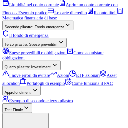
Liquidità nel conto corrente
Aprire un conto corrente con
Fineco - Esempio pratico
Le carte di credito
Il conto titoli
Matematica finanziaria di base
Secondo pilastro: Fondo emergenza
Il fondo di emergenza
Terzo pilastro: Spese prevedibili
Spese prevedibili e obbligazioni
Come acquistare
obbligazioni
Quarto pilastro: Investimenti
I nove errori da evitare
Azioni
ETF azionari
Asset
allocation
Portafogli di esempio
Come funziona il PAC
Approfondimenti
Esempio di secondo e terzo pilastro
Test Finale