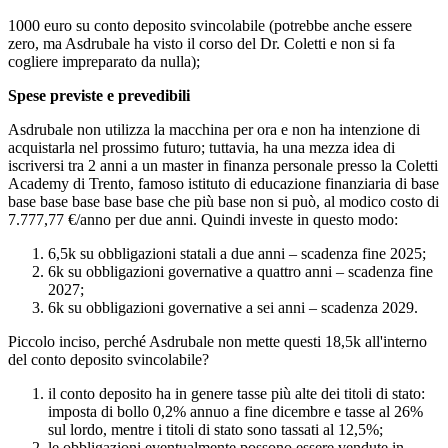
1000 euro su conto deposito svincolabile (potrebbe anche essere
zero, ma Asdrubale ha visto il corso del Dr. Coletti e non si fa
cogliere impreparato da nulla);
Spese previste e prevedibili
Asdrubale non utilizza la macchina per ora e non ha intenzione di
acquistarla nel prossimo futuro; tuttavia, ha una mezza idea di
iscriversi tra 2 anni a un master in finanza personale presso la Coletti
Academy di Trento, famoso istituto di educazione finanziaria di base
base base base base base che più base non si può, al modico costo di
7.777,77 €/anno per due anni. Quindi investe in questo modo:
6,5k su obbligazioni statali a due anni – scadenza fine 2025;
6k su obbligazioni governative a quattro anni – scadenza fine
2027;
6k su obbligazioni governative a sei anni – scadenza 2029.
Piccolo inciso, perché Asdrubale non mette questi 18,5k all'interno
del conto deposito svincolabile?
il conto deposito ha in genere tasse più alte dei titoli di stato:
imposta di bollo 0,2% annuo a fine dicembre e tasse al 26%
sul lordo, mentre i titoli di stato sono tassati al 12,5%;
le obbligazioni eventualmente possono essere vendute in