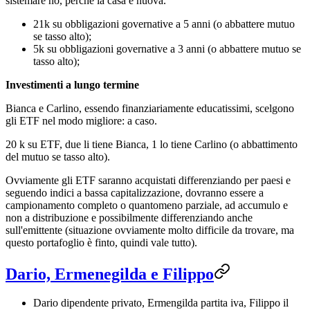
sistemare no, perché la casa è nuova.
21k su obbligazioni governative a 5 anni (o abbattere mutuo
se tasso alto);
5k su obbligazioni governative a 3 anni (o abbattere mutuo se
tasso alto);
Investimenti a lungo termine
Bianca e Carlino, essendo finanziariamente educatissimi, scelgono
gli ETF nel modo migliore: a caso.
20 k su ETF, due li tiene Bianca, 1 lo tiene Carlino (o abbattimento
del mutuo se tasso alto).
Ovviamente gli ETF saranno acquistati differenziando per paesi e
seguendo indici a bassa capitalizzazione, dovranno essere a
campionamento completo o quantomeno parziale, ad accumulo e
non a distribuzione e possibilmente differenziando anche
sull'emittente (situazione ovviamente molto difficile da trovare, ma
questo portafoglio è finto, quindi vale tutto).
Dario, Ermenegilda e Filippo
Dario dipendente privato, Ermengilda partita iva, Filippo il