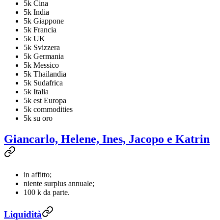
5k Cina
5k India
5k Giappone
5k Francia
5k UK
5k Svizzera
5k Germania
5k Messico
5k Thailandia
5k Sudafrica
5k Italia
5k est Europa
5k commodities
5k su oro
Giancarlo, Helene, Ines, Jacopo e Katrin
in affitto;
niente surplus annuale;
100 k da parte.
Liquidità